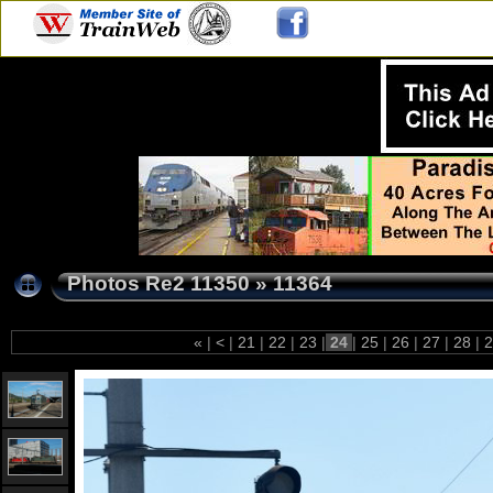
Photos Re2 11350
»
11364
«
|
<
|
21
|
22
|
23
|
24
|
25
|
26
|
27
|
28
|
2