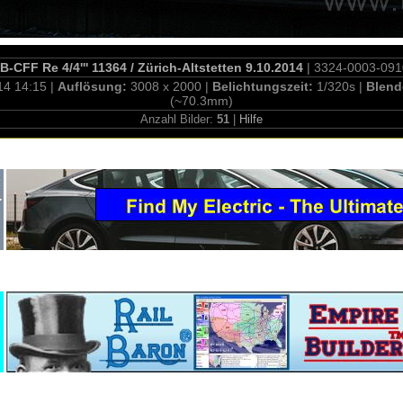
B-CFF Re 4/4''' 11364 / Zürich-Altstetten 9.10.2014
| 3324-0003-09
14 14:15 |
Auflösung:
3008 x 2000 |
Belichtungszeit:
1/320s |
Blend
(~70.3mm)
Anzahl Bilder:
51
|
Hilfe