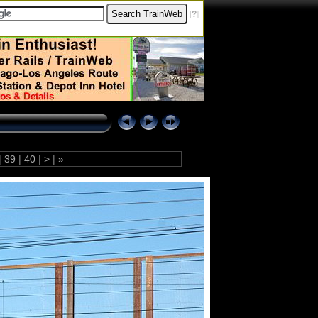
[
?
]
|
39
|
40
|
>
|
»