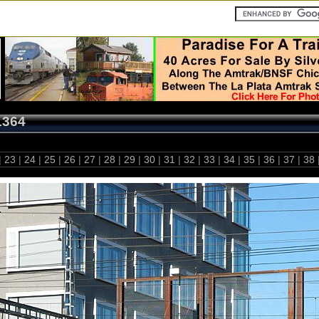
1364
|
23
|
24
|
25
|
26
|
27
|
28
|
29
|
30
|
31
|
32
|
33
|
34
|
35
|
36
|
37
|
38