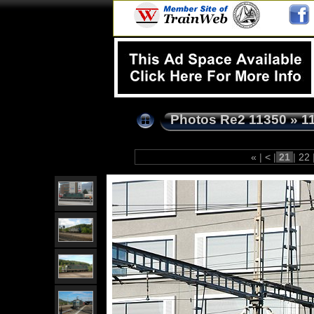
Photos Re2 11350
»
1
«
|
<
|
21
|
22