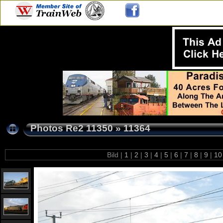
Photos Re2 11350
»
11364
Bild |
1
|
2
|
3
|
4
|
5
|
6
|
7
|
8
|
9
|
1