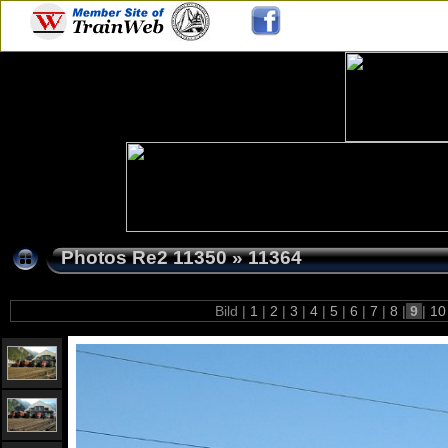
Photos Re2 11350
»
11364
Bild |
1
|
2
|
3
|
4
|
5
|
6
|
7
|
8
|
9
|
1