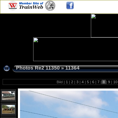
Photos Re2 11350
»
11364
Bild |
1
|
2
|
3
|
4
|
5
|
6
|
7
|
8
|
9
|
1