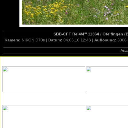
SBB-CFF Re 4/4''' 11364 / Otelfingen 
Kamera:
NIKON D70s |
Datum:
04.06.10 12:43 |
Auflösung:
3008 
Anza