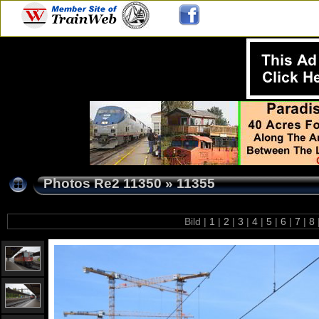
Photos Re2 11350
»
11355
Bild |
1
|
2
|
3
|
4
|
5
|
6
|
7
|
8