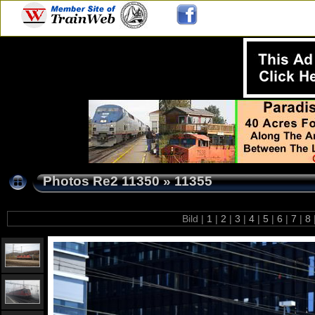
Photos Re2 11350
»
11355
Bild |
1
|
2
|
3
|
4
|
5
|
6
|
7
|
8