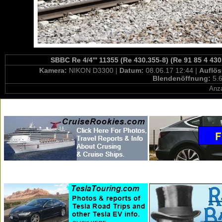
SBBC Re 4/4''' 11355 (Re 430.355-8) (Re 91 85 4 43
Kamera:
NIKON D3300 |
Datum:
08.06.17 12:44 |
Auflö
Blendenöffnung:
5.6
Anza