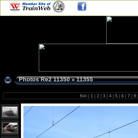
Photos Re2 11350
»
11355
Bild |
1
|
2
|
3
|
4
|
5
|
6
|
7
|
8