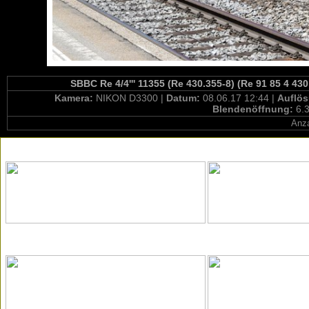
SBBC Re 4/4''' 11355 (Re 430.355-8) (Re 91 85 4 43
Kamera:
NIKON D3300 |
Datum:
08.06.17 12:44 |
Auflö
Blendenöffnung:
6.3
Anza