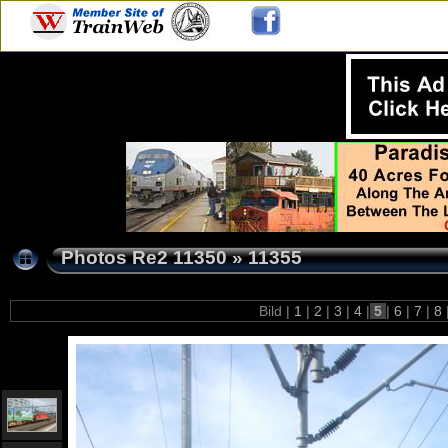
Photos Re2 11350
»
11355
Bild |
1
|
2
|
3
|
4
|
5
|
6
|
7
|
8