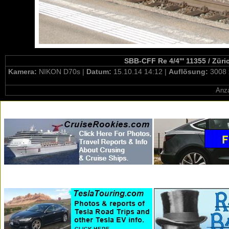
SBB-CFF Re 4/4''' 11355 / Züri
Kamera:
NIKON D70s |
Datum:
15.10.14 14:12 |
Auflösung:
3008 
Anza