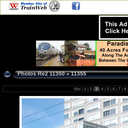
Photos Re2 11350
»
11355
Bild |
1
|
2
|
3
|
4
|
5
|
6
|
7
|
8