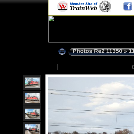
Photos Re2 11350
»
1
B