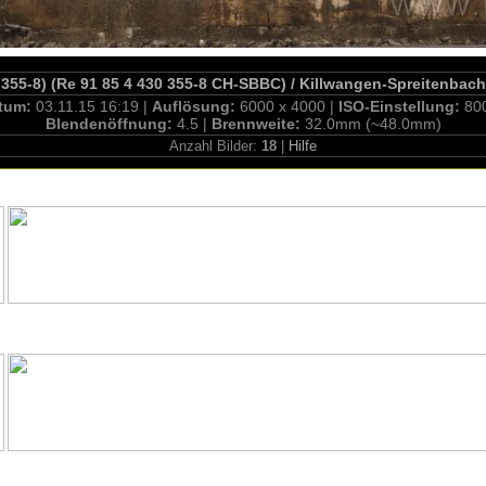
.355-8) (Re 91 85 4 430 355-8 CH-SBBC) / Killwangen-Spreitenbach
tum:
03.11.15 16:19 |
Auflösung:
6000 x 4000 |
ISO-Einstellung:
80
Blendenöffnung:
4.5 |
Brennweite:
32.0mm (~48.0mm)
Anzahl Bilder:
18
|
Hilfe