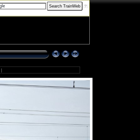
[
?
]
8
|