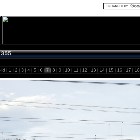
1355
ild |
1
|
2
|
3
|
4
|
5
|
6
|
7
|
8
|
9
|
10
|
11
|
12
|
13
|
14
|
15
|
16
|
17
|
1