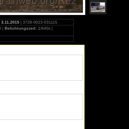
 3.11.2015
| 3728-0023-031115
0 |
Belichtungszeit:
1/640s |