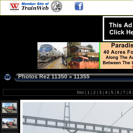
Photos Re2 11350
»
11355
Bild |
1
|
2
|
3
|
4
|
5
|
6
|
7
|
8