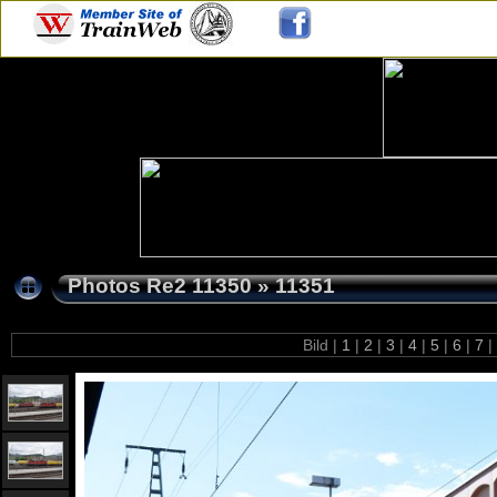
Photos Re2 11350
»
11351
Bild |
1
|
2
|
3
|
4
|
5
|
6
|
7
|