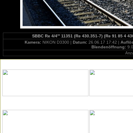
SBBC Re 4/4''' 11351 (Re 430.351-7) (Re 91 85 4 4
Kamera:
NIKON D3300 |
Datum:
26.06.17 17:42 |
Auflö
Blendenöffnung:
9.0
Anza