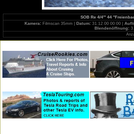
SOB Re 4/4''' 44 ''Freienb
Kamera:
Filmscan 35mm |
Datum:
31.12.00 00:00 |
Aufl
Blendenöffnung:
3
Anza