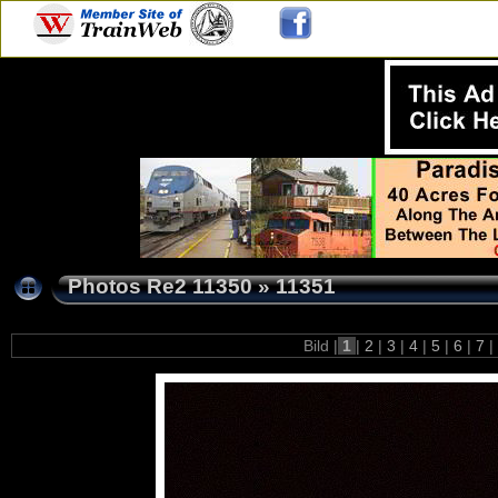
Photos Re2 11350
»
11351
Bild |
1
|
2
|
3
|
4
|
5
|
6
|
7
|