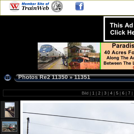
Photos Re2 11350
»
11351
Bild |
1
|
2
|
3
|
4
|
5
|
6
|
7
|