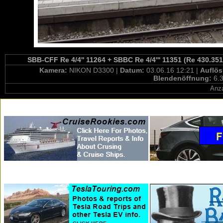
SBB-CFF Re 4/4'' 11264 + SBBC Re 4/4''' 11351 (Re 430.351
Kamera:
NIKON D3300 |
Datum:
03.06.16 12:21 |
Auflö
Blendenöffnung:
6.3
Anza