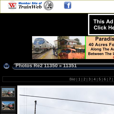
Photos Re2 11350
»
11351
Bild |
1
|
2
|
3
|
4
|
5
|
6
|
7
|