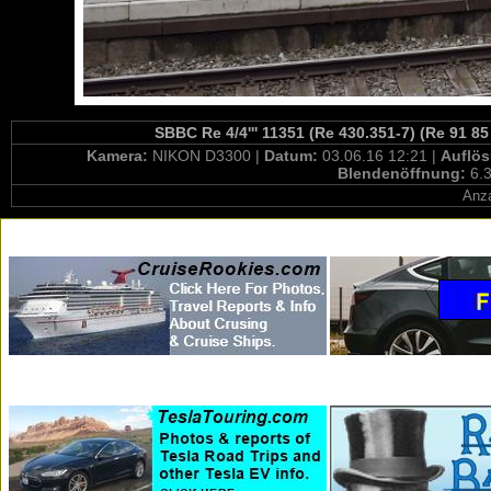
SBBC Re 4/4''' 11351 (Re 430.351-7) (Re 91 8
Kamera:
NIKON D3300 |
Datum:
03.06.16 12:21 |
Auflö
Blendenöffnung:
6.3
Anza