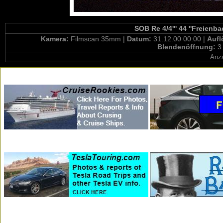
SOB Re 4/4''' 44 ''Freienb
Kamera:
Filmscan 35mm |
Datum:
31.12.00 00:00 |
Aufl
Blendenöffnung:
3
Anza