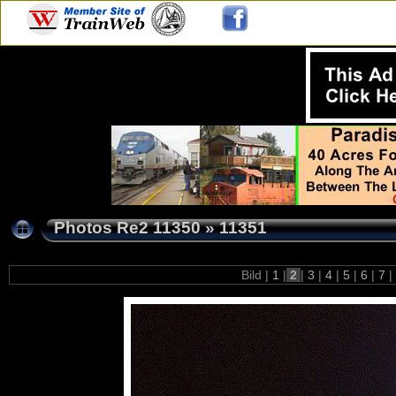
Photos Re2 11350
»
11351
Bild |
1
|
2
|
3
|
4
|
5
|
6
|
7
|