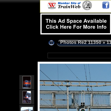
Photos Re2 11350
»
1