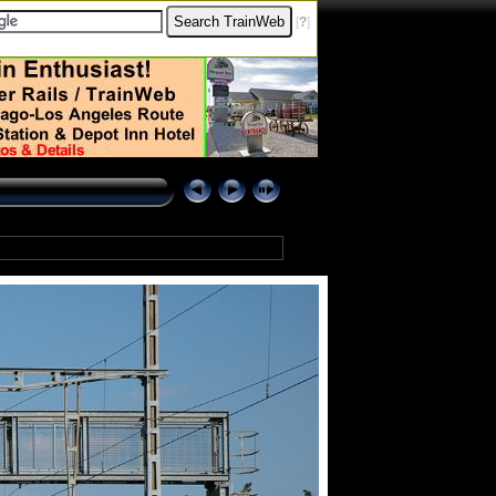
[
?
]