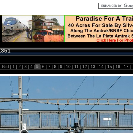
1351
Bild |
1
|
2
|
3
|
4
|
5
|
6
|
7
|
8
|
9
|
10
|
11
|
12
|
13
|
14
|
15
|
16
|
17
|