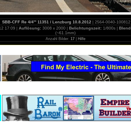
SBB-CFF Re 4/4''' 11351 / Lenzburg 10.8.2012
| 2564-0040-100812
12 17:09 |
Auflösung:
3008 x 2000 |
Belichtungszeit:
1/800s |
Blend
(~61.1mm)
Anzahl Bilder:
17
|
Hilfe