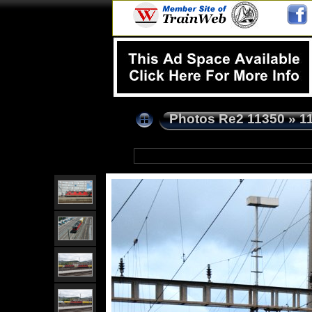
Photos Re2 11350
»
1