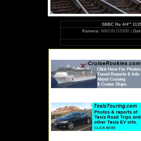
SBBC Re 4/4''' 113
Kamera:
NIKON D3300 |
Da