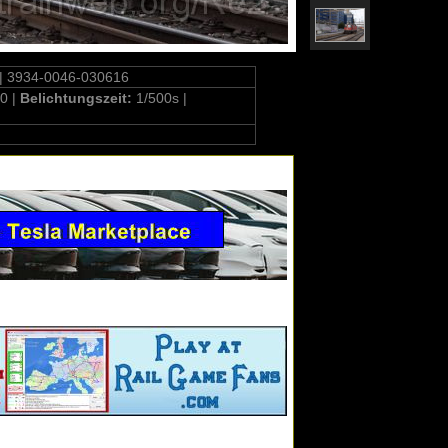
| 3934-0046-030616
0 |
Belichtungszeit:
1/500s |