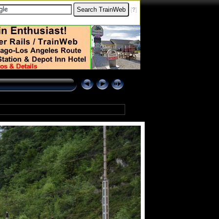
[
?
]