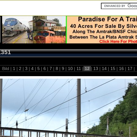
1351
Bild |
1
|
2
|
3
|
4
|
5
|
6
|
7
|
8
|
9
|
10
|
11
|
12
|
13
|
14
|
15
|
16
|
17
|