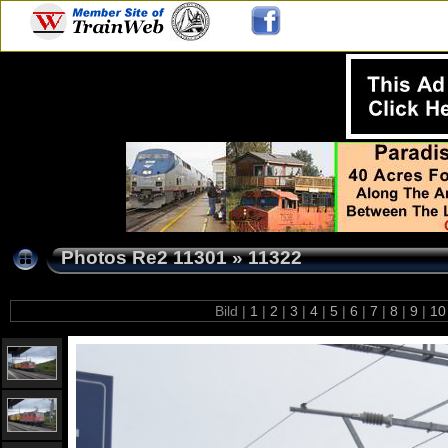
Photos Re2 11301
»
11322
Bild |
1
|
2
|
3
|
4
|
5
|
6
|
7
|
8
|
9
|
1