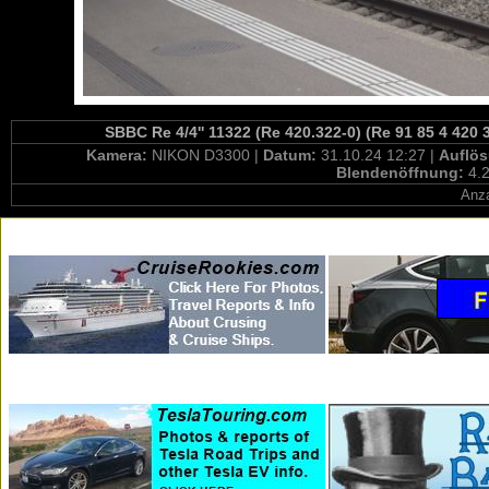
SBBC Re 4/4'' 11322 (Re 420.322-0) (Re 91 85 4 420 
Kamera:
NIKON D3300 |
Datum:
31.10.24 12:27 |
Auflö
Blendenöffnung:
4.2
Anza