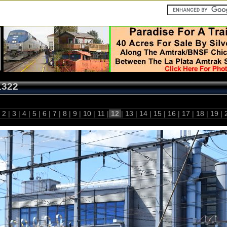
1322
2
|
3
|
4
|
5
|
6
|
7
|
8
|
9
|
10
|
11
|
12
|
13
|
14
|
15
|
16
|
17
|
18
|
19
|