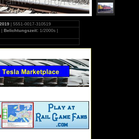
.2019
| 5551-0017-310519
 |
Belichtungszeit:
1/2000s |