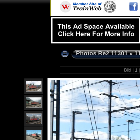
Photos Re2 11301
»
1
Bild |
1
|