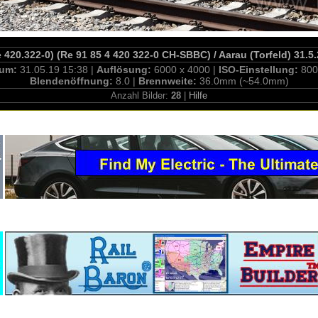
 420.322-0) (Re 91 85 4 420 322-0 CH-SBBC) / Aarau (Torfeld) 31.5
tum:
31.05.19 15:38 |
Auflösung:
6000 x 4000 |
ISO-Einstellung:
800
Blendenöffnung:
8.0 |
Brennweite:
36.0mm (~54.0mm)
Anzahl Bilder:
28
|
Hilfe