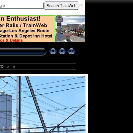
[
?
]
20
|
>
|
»