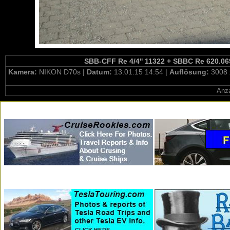
SBB-CFF Re 4/4'' 11322 + SBBC Re 620.069-
Kamera:
NIKON D70s |
Datum:
13.01.15 14:54 |
Auflösung:
3008 
Anza