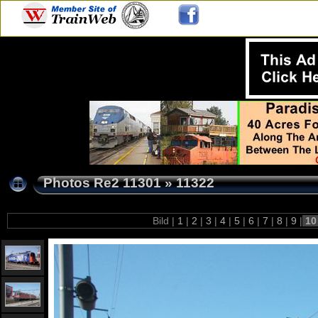
Photos Re2 11301
»
11322
Bild |
1
|
2
|
3
|
4
|
5
|
6
|
7
|
8
|
9
|
1