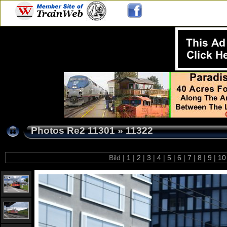
Photos Re2 11301
»
11322
Bild |
1
|
2
|
3
|
4
|
5
|
6
|
7
|
8
|
9
|
1