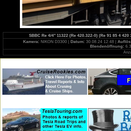
SBBC Re 4/4'' 11322 (Re 420.322-0) (Re 91 85 4 420
Kamera:
NIKON D3300 |
Datum:
30.08.24 12:48 |
Auflö
Blendenöffnung:
6.3
Anza