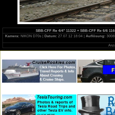
SBB-CFF Re 4/4'' 11322 + SBB-CFF Re 6/6 11668
Kamera:
NIKON D70s |
Datum:
27.07.12 18:04 |
Auflösung:
3008
Anza