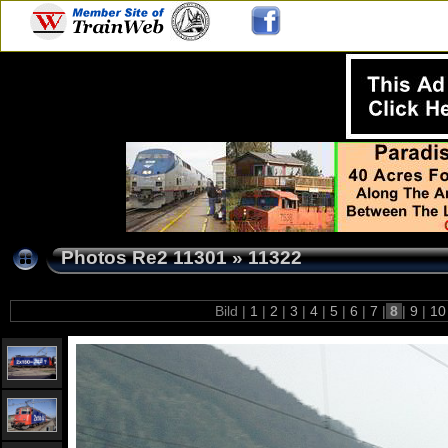
Photos Re2 11301
»
11322
Bild |
1
|
2
|
3
|
4
|
5
|
6
|
7
|
8
|
9
|
1