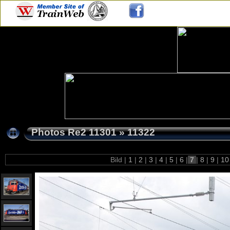
Photos Re2 11301
»
11322
Bild |
1
|
2
|
3
|
4
|
5
|
6
|
7
|
8
|
9
|
1