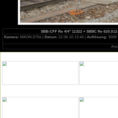
SBB-CFF Re 4/4'' 11322 + SBBC Re 620.012-5
Kamera:
NIKON D70s |
Datum:
22.06.10 13:44 |
Auflösung:
3008 
Anza