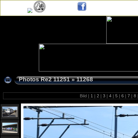
Photos Re2 11251
»
11268
Bild |
1
|
2
|
3
|
4
|
5
|
6
|
7
|
8