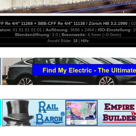
 Re 4/4'' 11268 + SBB-CFF Re 4/4'' 11138 / Zürich HB 3.2.1990
| 0
atum:
01.01.01 01:01 |
Auflösung:
3696 x 2464 |
ISO-Einstellung:
1
Blendenöffnung:
3.0 |
Brennweite:
6.5mm (~0.0mm)
Anzahl Bilder:
18
|
Hilfe