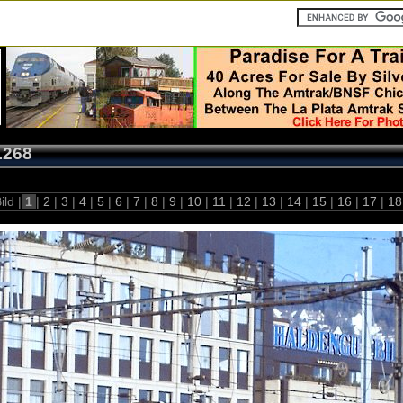
1268
ild |
1
|
2
|
3
|
4
|
5
|
6
|
7
|
8
|
9
|
10
|
11
|
12
|
13
|
14
|
15
|
16
|
17
|
1