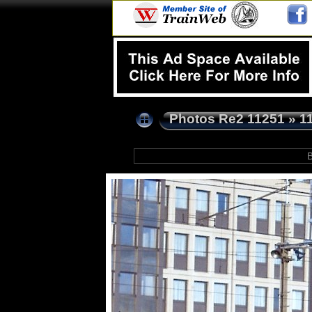
Photos Re2 11251
»
1
B