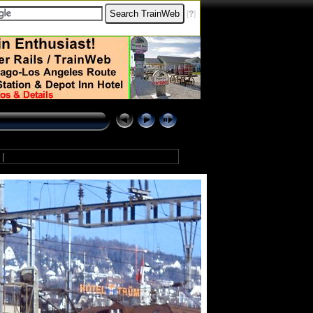
[
?
]
8
|