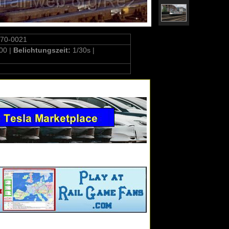
270-0021
00 |
Belichtungszeit:
1/30s |