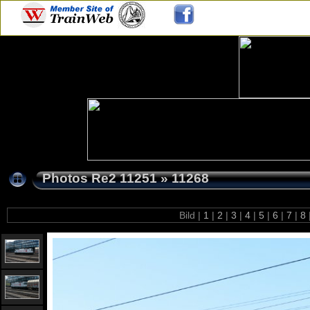
Photos Re2 11251
»
11268
Bild |
1
|
2
|
3
|
4
|
5
|
6
|
7
|
8