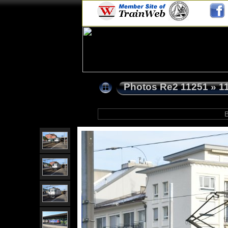
Photos Re2 11251
»
1
B