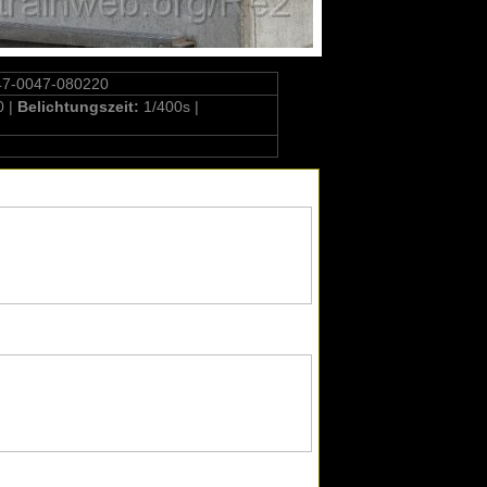
47-0047-080220
0 |
Belichtungszeit:
1/400s |