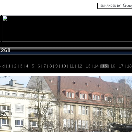
1268
ild |
1
|
2
|
3
|
4
|
5
|
6
|
7
|
8
|
9
|
10
|
11
|
12
|
13
|
14
|
15
|
16
|
17
|
1