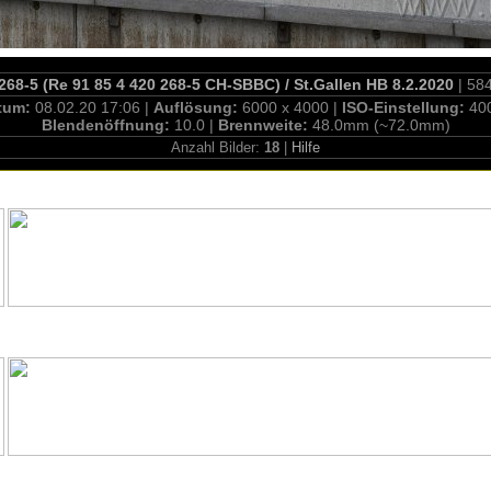
68-5 (Re 91 85 4 420 268-5 CH-SBBC) / St.Gallen HB 8.2.2020
| 58
tum:
08.02.20 17:06 |
Auflösung:
6000 x 4000 |
ISO-Einstellung:
40
Blendenöffnung:
10.0 |
Brennweite:
48.0mm (~72.0mm)
Anzahl Bilder:
18
|
Hilfe