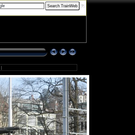
[
?
]
8
|