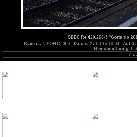
SBBC Re 420.268-5 ''Gottardo 201
Kamera:
NIKON D3300 |
Datum:
27.08.15 18:34 |
Auflö
Blendenöffnung:
6.3
Anza