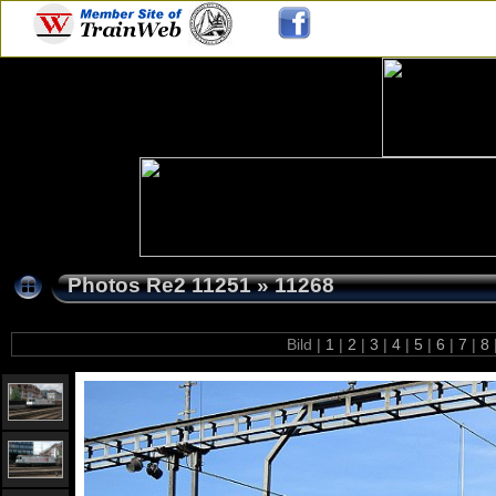
Photos Re2 11251
»
11268
Bild |
1
|
2
|
3
|
4
|
5
|
6
|
7
|
8