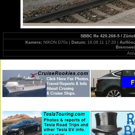
SBBC Re 420.268-5 / Züric
Kamera:
NIKON D70s |
Datum:
18.08.11 17:20 |
Auflös
Brennwei
Anza