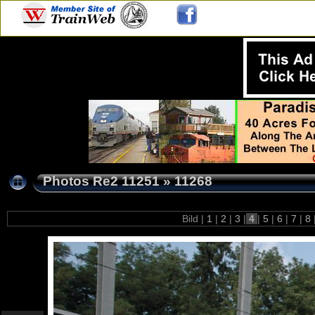
Photos Re2 11251
»
11268
Bild |
1
|
2
|
3
|
4
|
5
|
6
|
7
|
8