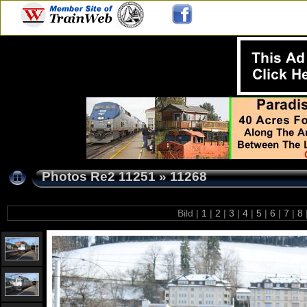
Photos Re2 11251
»
11268
Bild |
1
|
2
|
3
|
4
|
5
|
6
|
7
|
8