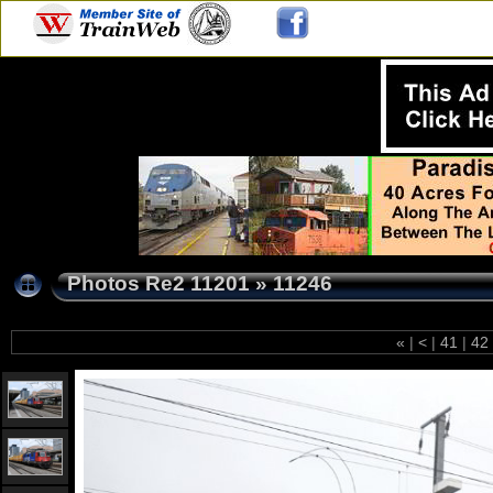
Photos Re2 11201
»
11246
«
|
<
|
41
|
42