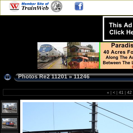
Photos Re2 11201
»
11246
«
|
<
|
41
|
42