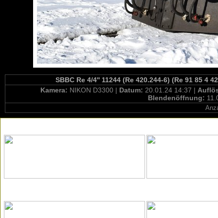
SBBC Re 4/4'' 11244 (Re 420.244-6) (Re 91 85 4 4
Kamera:
NIKON D3300 |
Datum:
20.01.24 14:37 |
Auflö
Blendenöffnung:
11.
Anza