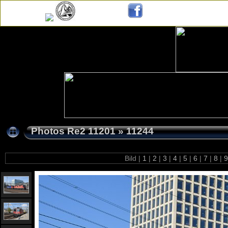
Photos Re2 11201
»
11244
Bild |
1
|
2
|
3
|
4
|
5
|
6
|
7
|
8
|