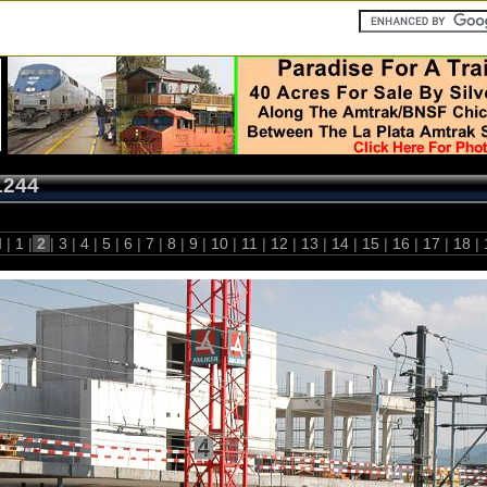
1244
 |
1
|
2
|
3
|
4
|
5
|
6
|
7
|
8
|
9
|
10
|
11
|
12
|
13
|
14
|
15
|
16
|
17
|
18
|