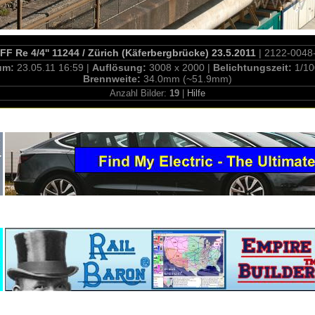
F Re 4/4'' 11244 / Zürich (Käferbergbrücke) 23.5.2011
| 2122-0048
um:
23.05.11 16:59 |
Auflösung:
3008 x 2000 |
Belichtungszeit:
1/10
Brennweite:
34.0mm (~51.9mm)
Anzahl Bilder:
19
|
Hilfe