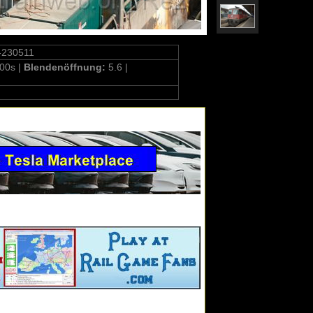
-230511
00s |
Blendenöffnung:
5.6 |