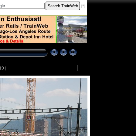
[
?
]
19
|