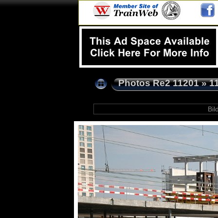
Photos Re2 11201
»
1
Bild