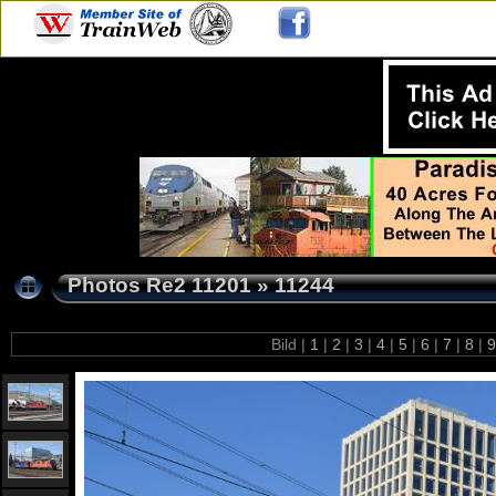
Photos Re2 11201
»
11244
Bild |
1
|
2
|
3
|
4
|
5
|
6
|
7
|
8
|