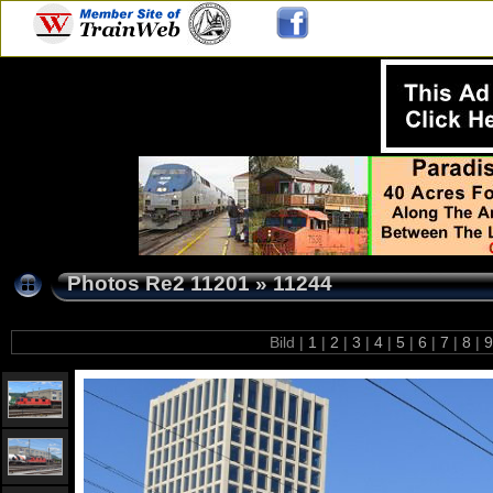
Photos Re2 11201
»
11244
Bild |
1
|
2
|
3
|
4
|
5
|
6
|
7
|
8
|