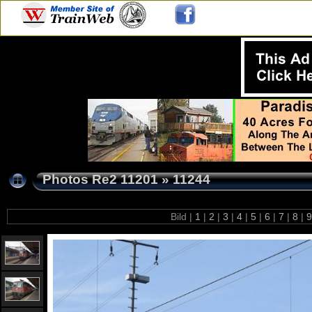
Photos Re2 11201
»
11244
Bild |
1
|
2
|
3
|
4
|
5
|
6
|
7
|
8
|