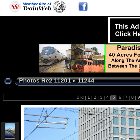
Photos Re2 11201
»
11244
Bild |
1
|
2
|
3
|
4
|
5
|
6
|
7
|
8
|