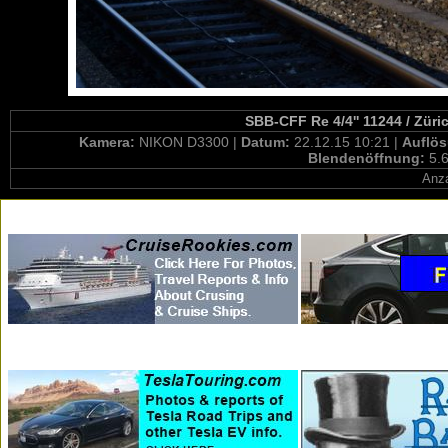
SBB-CFF Re 4/4'' 11244 / Züri
Kamera:
NIKON D3300 |
Datum:
22.12.15 10:21 |
Auflö
Blendenöffnung:
5.6
Anza