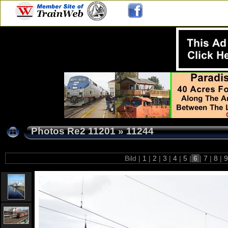
Photos Re2 11201
»
11244
Bild |
1
|
2
|
3
|
4
|
5
|
6
|
7
|
8
|