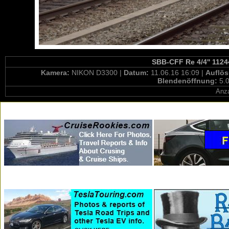
SBB-CFF Re 4/4'' 11244
Kamera:
NIKON D3300 |
Datum:
11.06.16 16:09 |
Auflö
Blendenöffnung:
5.0
Anza