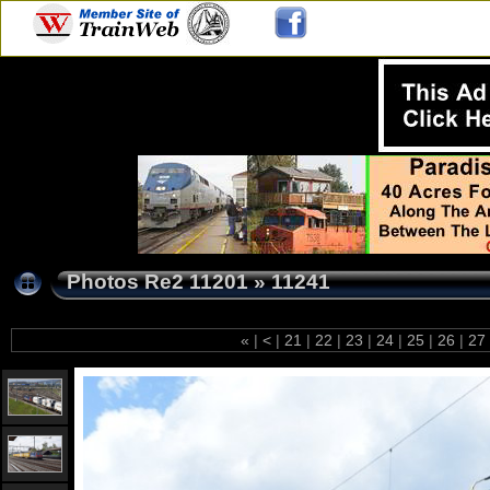
Photos Re2 11201
»
11241
«
|
<
|
21
|
22
|
23
|
24
|
25
|
26
|
27