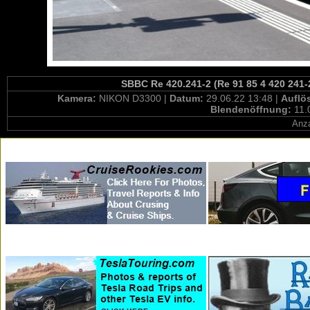
SBBC Re 420.241-2 (Re 91 85 4 420 241-
Kamera:
NIKON D3300 |
Datum:
29.06.22 13:48 |
Auflö
Blendenöffnung:
11.
Anza