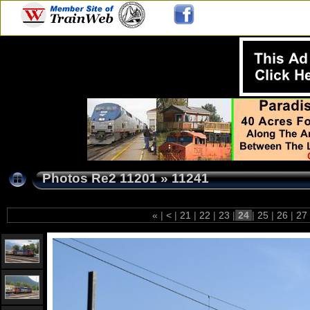
Photos Re2 11201
»
11241
«
|
<
|
21
|
22
|
23
|
24
|
25
|
26
|
27