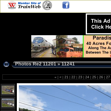
Photos Re2 11201
»
11241
«
|
<
|
21
|
22
|
23
|
24
|
25
|
26
|
27