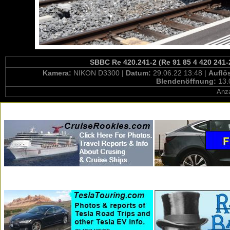
SBBC Re 420.241-2 (Re 91 85 4 420 241-
Kamera:
NIKON D3300 |
Datum:
29.06.22 13:48 |
Auflö
Blendenöffnung:
13.
Anza