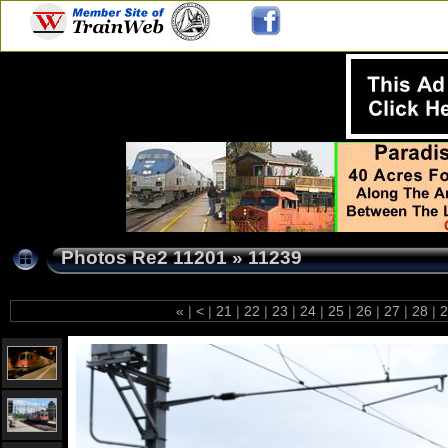
Photos Re2 11201
»
11239
«
|
<
|
21
|
22
|
23
|
24
|
25
|
26
|
27
|
28
|
2