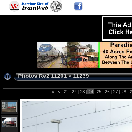
Photos Re2 11201
»
11239
«
|
<
|
21
|
22
|
23
|
24
|
25
|
26
|
27
|
28
|
2