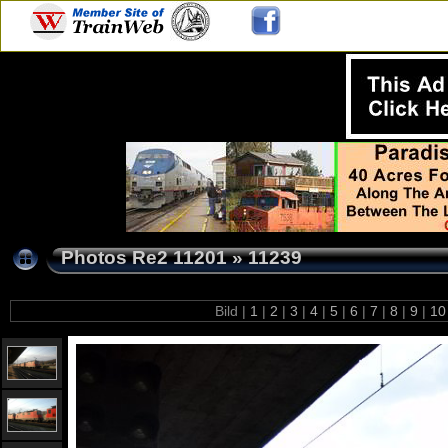
Photos Re2 11201
»
11239
Bild |
1
|
2
|
3
|
4
|
5
|
6
|
7
|
8
|
9
|
1