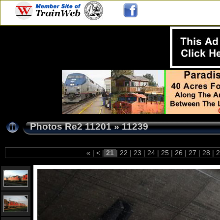
Photos Re2 11201
»
11239
«
|
<
|
21
|
22
|
23
|
24
|
25
|
26
|
27
|
28
|
2