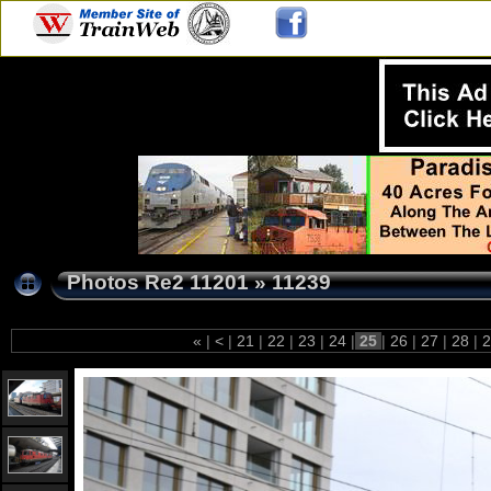
Photos Re2 11201
»
11239
«
|
<
|
21
|
22
|
23
|
24
|
25
|
26
|
27
|
28
|
2