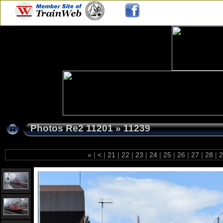
Photos Re2 11201
»
11239
«
|
<
|
21
|
22
|
23
|
24
|
25
|
26
|
27
|
28
|
2