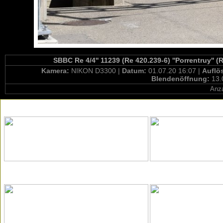
SBBC Re 4/4'' 11239 (Re 420.239-6) ''Porrentruy'' 
Kamera:
NIKON D3300 |
Datum:
01.07.20 16:07 |
Auflö
Blendenöffnung:
13.
Anza